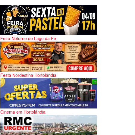
Feira Noturno do Lago da Fé
Festa Nordestina Hortolândia
Cinema em Hortolândia