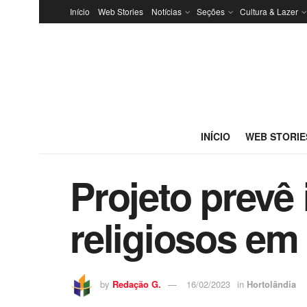
Início
Web Stories
Notícias
Seções
Cultura & Lazer
INÍCIO
WEB STORIE
Projeto prevê
religiosos em
by
Redação G.
16/02/2023
in
Hortolândia