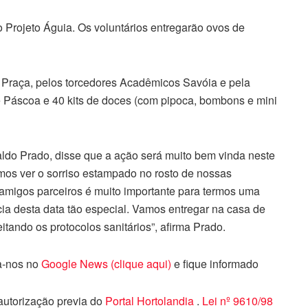
o Projeto Águia. Os voluntários entregarão ovos de
 Praça, pelos torcedores Acadêmicos Savóia e pela
 Páscoa e 40 kits de doces (com pipoca, bombons e mini
aldo Prado, disse que a ação será muito bem vinda neste
mos ver o sorriso estampado no rosto de nossas
s amigos parceiros é muito importante para termos uma
cia desta data tão especial. Vamos entregar na casa de
itando os protocolos sanitários”, afirma Prado.
ga-nos no
Google News (clique aqui)
e fique informado
 autorização previa do
Portal Hortolandia
.
Lei nº 9610/98