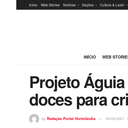
Início
Web Stories
Notícias
Seções
Cultura & Lazer
INÍCIO
WEB STORIE
Projeto Águia
doces para cr
by
Redação Portal Hortolândia
03/04/2021