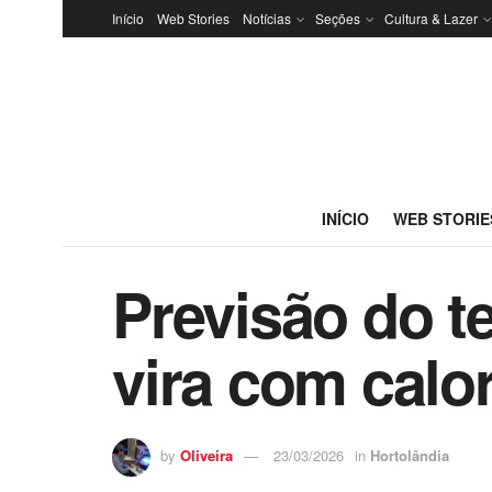
Início
Web Stories
Notícias
Seções
Cultura & Lazer
INÍCIO
WEB STORIE
Previsão do 
vira com calor
by
Oliveira
23/03/2026
in
Hortolândia