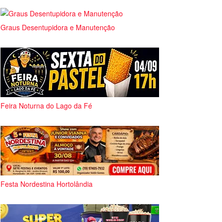
Graus Desentupidora e Manutenção
Feira Noturna do Lago da Fé
Festa Nordestina Hortolândia