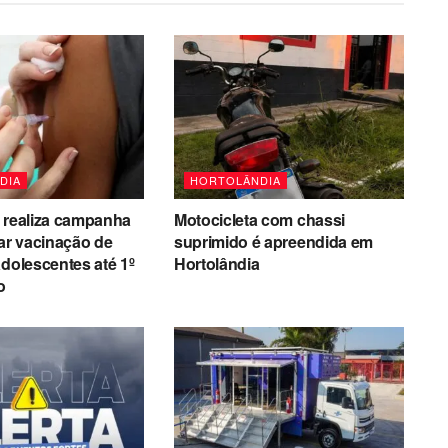
DIA
HORTOLÂNDIA
 realiza campanha
Motocicleta com chassi
zar vacinação de
suprimido é apreendida em
adolescentes até 1º
Hortolândia
o