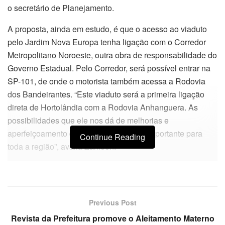
o secretário de Planejamento.
A proposta, ainda em estudo, é que o acesso ao viaduto
pelo Jardim Nova Europa tenha ligação com o Corredor
Metropolitano Noroeste, outra obra de responsabilidade do
Governo Estadual. Pelo Corredor, será possível entrar na
SP-101, de onde o motorista também acessa a Rodovia
dos Bandeirantes. “Este viaduto será a primeira ligação
direta de Hortolândia com a Rodovia Anhanguera. As
possibilidades que ele nos dá de melhorias e
aperfeiçoamento do sistema viário são importante para
Continue Reading
toda a região”, avalia Zanibon.
Previous Post
Revista da Prefeitura promove o Aleitamento Materno