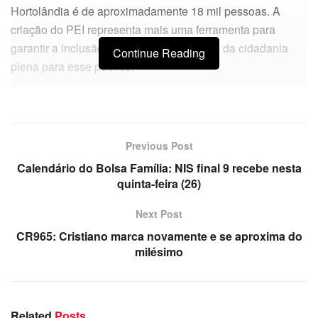
Hortolândia é de aproximadamente 18 mil pessoas. A
criação do PEI representa mais uma ferramenta para
garantir a inclusão produtiva e o exercício da cidadania
Continue Reading
plena para esse público.
Previous Post
Calendário do Bolsa Família: NIS final 9 recebe nesta
quinta-feira (26)
Next Post
CR965: Cristiano marca novamente e se aproxima do
milésimo
Related
Posts