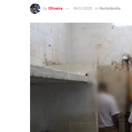
by
Oliveira
06/01/2025
in
Hortolândia