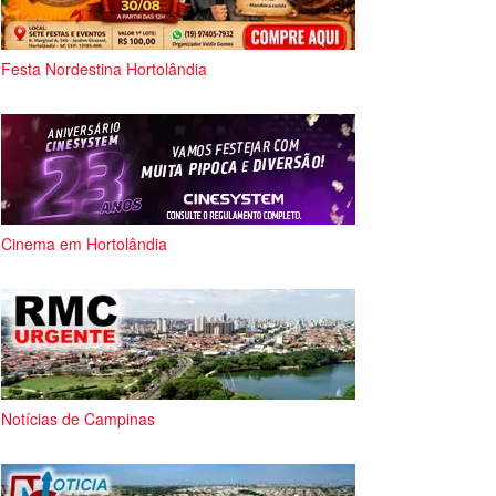
Festa Nordestina Hortolândia
Cinema em Hortolândia
Notícias de Campinas