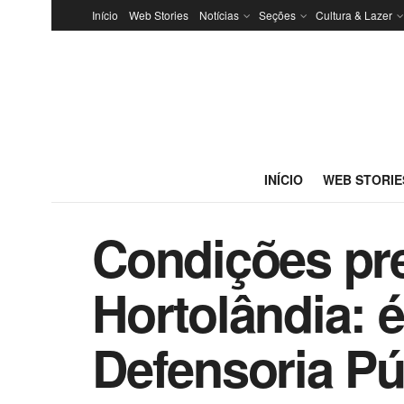
Início
Web Stories
Notícias
Seções
Cultura & Lazer
INÍCIO
WEB STORIE
Condições prec
Hortolândia: 
Defensoria Pú