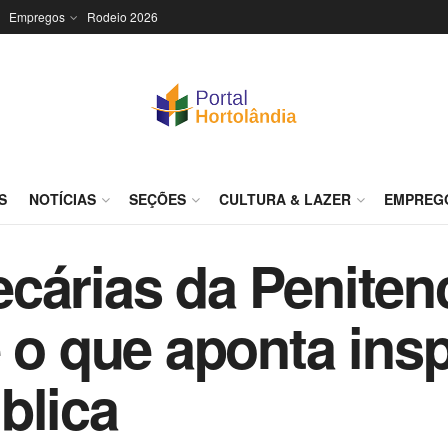
Empregos
Rodeio 2026
S
NOTÍCIAS
SEÇÕES
CULTURA & LAZER
EMPREG
árias da Penitenci
é o que aponta ins
blica