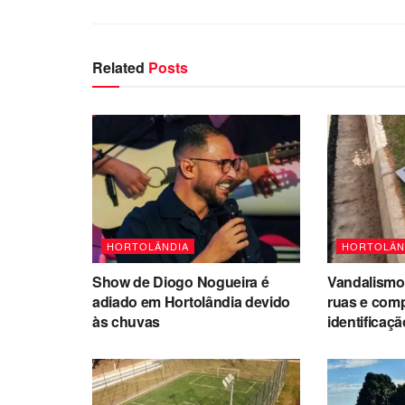
Related
Posts
HORTOLÂNDIA
HORTOLÂN
Show de Diogo Nogueira é
Vandalismo 
adiado em Hortolândia devido
ruas e com
às chuvas
identificaç