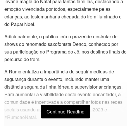
levar a magia do Natal para tantas famílias, destacando a
emoção vivenciada por todos, especialmente pelas
crianças, ao testemunhar a chegada do trem iluminado e
do Papai Noel.
Adicionalmente, o público terá o prazer de desfrutar de
shows do renomado saxofonista Derico, conhecido por
sua participação no Programa do Jô, nos destinos finais do
percurso do trem.
A Rumo enfatiza a importância de seguir medidas de
segurança durante o evento, incluindo manter uma
distância segura da linha férrea e supervisionar crianças.
Para aumentar a visibilidade deste evento encantador, a
comunidade é incentivada a compartilhar fotos nas redes
sociais usando as hashtags #TremdeNatal2023 e
Continue Reading
#RumoaoNatal.