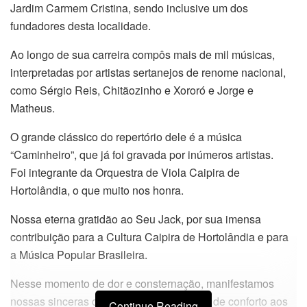
Jardim Carmem Cristina, sendo inclusive um dos
fundadores desta localidade.
Ao longo de sua carreira compôs mais de mil músicas,
interpretadas por artistas sertanejos de renome nacional,
como Sérgio Reis, Chitãozinho e Xororó e Jorge e
Matheus.
O grande clássico do repertório dele é a música
“Caminheiro”, que já foi gravada por inúmeros artistas.
Foi integrante da Orquestra de Viola Caipira de
Hortolândia, o que muito nos honra.
Nossa eterna gratidão ao Seu Jack, por sua imensa
contribuição para a Cultura Caipira de Hortolândia e para
a Música Popular Brasileira.
Nesse momento de dor e consternação, manifestamos
nossas sinceras condolências e o desejo de conforto aos
Continue Reading