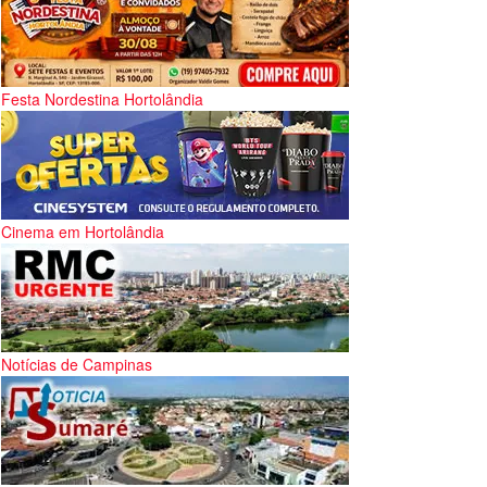
Festa Nordestina Hortolândia
Cinema em Hortolândia
Notícias de Campinas