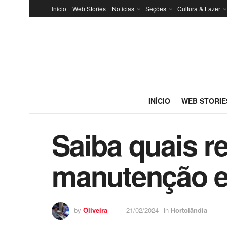
Início
Web Stories
Notícias
Seções
Cultura & Lazer
INÍCIO
WEB STORIE
Saiba quais r
manutenção e
by
Oliveira
21/02/2024
in
Hortolândia