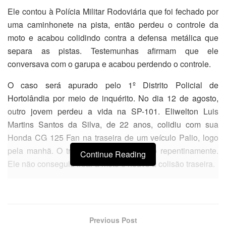
Ele contou à Polícia Militar Rodoviária que foi fechado por
uma caminhonete na pista, então perdeu o controle da
moto e acabou colidindo contra a defensa metálica que
separa as pistas. Testemunhas afirmam que ele
conversava com o garupa e acabou perdendo o controle.
O caso será apurado pelo 1º Distrito Policial de
Hortolândia por meio de inquérito. No dia 12 de agosto,
outro jovem perdeu a vida na SP-101. Eliwelton Luis
Martins Santos da Silva, de 22 anos, colidiu com sua
Honda CG 125 Fan na traseira de um veículo Palio, logo
pela manhã. O trânsito teria ficado lento repentinamente.
Continue Reading
Ele não conseguiu frear a moto e houve a colisão traseira.
Previous Post