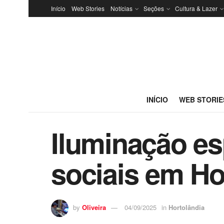
Início
Web Stories
Notícias
Seções
Cultura & Lazer
INÍCIO
WEB STORIE
Iluminação e
sociais em Ho
by
Oliveira
04/09/2025
in
Hortolândia