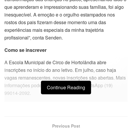
que aprenderam e impressionando suas famílias, foi algo
inesquecível. A emoção e o orgulho estampados nos
rostos dos pais fizeram desse momento uma das
experiências mais especiais da minha trajetória
profissional”, conta Senden.
Como se inscrever
A Escola Municipal de Circo de Hortolândia abre
inscrições no início do ano letivo. Em julho, caso haja
vagas remanescentes, novas inscrições são abertas. Mais
informações podem ser obtidas pelo WhatsApp (19)
Continue Reading
99014-2092.
Previous Post