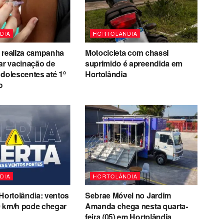
DIA
HORTOLÂNDIA
 realiza campanha
Motocicleta com chassi
zar vacinação de
suprimido é apreendida em
adolescentes até 1º
Hortolândia
o
DIA
HORTOLÂNDIA
 Hortolândia: ventos
Sebrae Móvel no Jardim
0 km/h pode chegar
Amanda chega nesta quarta-
feira (05) em Hortolândia