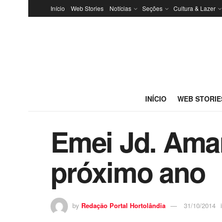
Início
Web Stories
Notícias
Seções
Cultura & Lazer
INÍCIO
WEB STORIE
Emei Jd. Aman
próximo ano
by
Redação Portal Hortolândia
31/10/2014