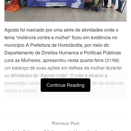
Agosto foi marcado por uma série de atividades onde o
tema “violência contra a mulher” ficou em evidência no
município A Prefeitura de Hortolândia, por meio do
Departamento de Direitos Humanos e Políticas Públicas
para as Mulheres, apresentou nesta quarta-feira (31/08)
um balanço de suas ações em defesa da mulher durante
as atividades do “Agosto Lilás”. O mês é alusivo à
prevenção, conscientização e enfrentamento da violência
Continue Reading
contra a mulher.
De acordo com a diretora de Direitos Humanos, Marlene
Baptista, o mês foi muito produtivo. Ela contou que as
atividades reuniram centenas de mulheres e homens
Previous Post
hortolandenses. “Com apoio do prefeito José Nazareno