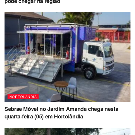
pode chegar na região
semestre, um aumento de 13,28% em relação ao mesmo
período de 2021, quando foram anotadas 286 denúncias.
O aumento da demanda, de acordo com avaliação da
coordenação do CRAM, pode ser atribuído a alguns
fatores, como por exemplo, a criação de novos canais de
denúncias e o fortalecimento do trabalho de apoio às
vítimas, incentivando que as mulheres busquem ajuda.
Fonte: Prefeitura
HORTOLÂNDIA
Sebrae Móvel no Jardim Amanda chega nesta
quarta-feira (05) em Hortolândia