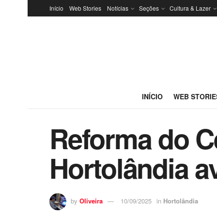
Início
Web Stories
Notícias
Seções
Cultura & Lazer
INÍCIO
WEB STORIE
Reforma do C
Hortolândia a
by
Oliveira
10/09/2025
in
Hortolândia