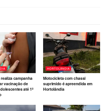
DIA
HORTOLÂNDIA
 realiza campanha
Motocicleta com chassi
zar vacinação de
suprimido é apreendida em
adolescentes até 1º
Hortolândia
o