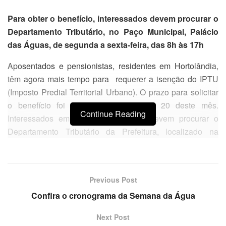
Para obter o benefício, interessados devem procurar o
Departamento Tributário, no Paço Municipal, Palácio
das Águas, de segunda a sexta-feira, das 8h às 17h
Aposentados e pensionistas, residentes em Hortolândia,
têm agora mais tempo para requerer a isenção do IPTU
(Imposto Predial Territorial Urbano). O prazo para solicitar
o benefício foi prorrogado até o dia 20 deste mês.
Continue Reading
Interessados em fazer a solicitação devem procurar o
Departamento Tributário da Prefeitura, localizado na
Avenida Olívio Franceschini, nº 2.500, Remanso
Campineiro, das 8h às 17h.
Podem solicitar a isenção do tributo aposentados e
Previous Post
pensionistas que recebem benefício do INSS (Instituto
Confira o cronograma da Semana da Água
Nacional de Seguro Social) até no máximo R$
1.620,00
,
Next Post
possuem somente um único imóvel e residirem no mesmo