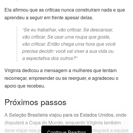
Ela afirmou que as críticas nunca construíram nada e que
aprendeu a seguir em frente apesar delas.
“Se eu trabalhar, vão criticar. Se descansar,
vão criticar. Se usar uma roupa que goste,
vão criticar. Então chega uma hora que você
precisa decidir: você vai viver a sua vida ou
a expectativa dos outros?”
Virginia dedicou a mensagem a mulheres que tentam
recomeçar, empreender ou se reerguer, e agradeceu o
apoio que recebeu.
Próximos passos
A Seleção Brasileira viajou para os Estados Unidos, onde
disputará a Copa do Mundo, enquanto Virginia também
deve viajar nos próximos dias já que ela integrará a equipe
Continue Reading