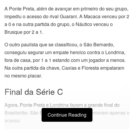
A Ponte Preta, além de avançar em primeiro do seu grupo,
impediu o acesso do rival Guarani. A Macaca venceu por 2
a 0 e na outra partida do grupo, o Náutico venceu o
Brusque por 2 a 1.
O outro paulista que se classificou, o São Bernardo,
conseguiu segurar um empate heroico contra o Londrina,
fora de casa, por 1 a 1 estando com um jogador a menos.
Na outra partida da chave, Caxias e Floresta empataram
no mesmo placar.
Final da Série C
Agora, Ponte Preta e Londrina fazem a grande final do
Brasileirão. São Bernardo e Náutico comemoram apenas o
Continue Reading
acesso.