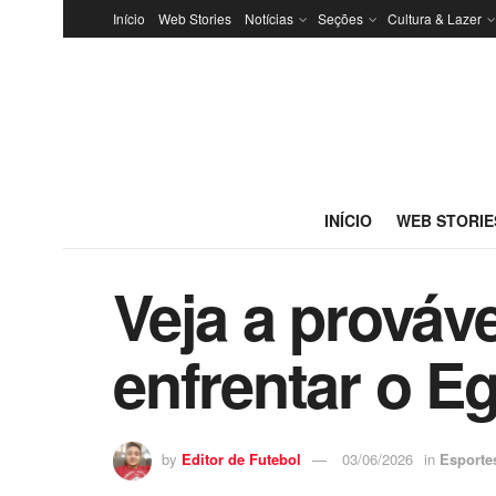
Início
Web Stories
Notícias
Seções
Cultura & Lazer
INÍCIO
WEB STORIE
Veja a prováv
enfrentar o Eg
by
Editor de Futebol
03/06/2026
in
Esporte