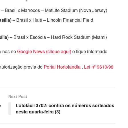
)
– Brasil x Marrocos – MetLife Stadium (Nova Jersey)
sília)
– Brasil x Haiti – Lincoln Financial Field
ília)
– Brasil x Escócia – Hard Rock Stadium (Miami)
ga-nos no
Google News (clique aqui)
e fique informado
 autorização previa do
Portal Hortolandia
.
Lei nº 9610/98
Next Post
o
Lotofácil 3702: confira os números sorteados
nesta quarta-feira (3)