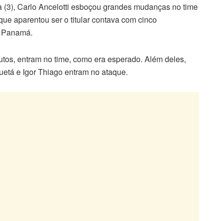
ira (3), Carlo Ancelotti esboçou grandes mudanças no time
e que aparentou ser o titular contava com cinco
o Panamá.
utos, entram no time, como era esperado. Além deles,
etá e Igor Thiago entram no ataque.