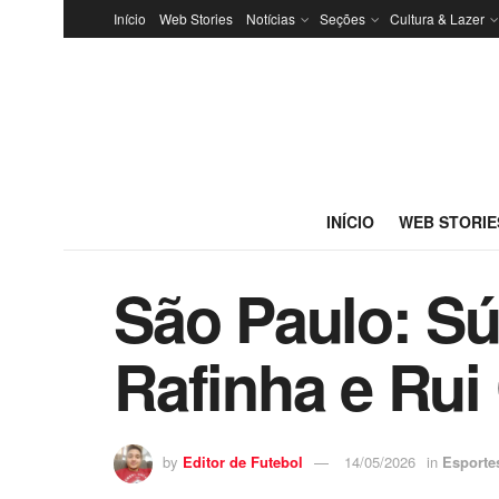
Início
Web Stories
Notícias
Seções
Cultura & Lazer
INÍCIO
WEB STORIE
São Paulo: Sú
Rafinha e Rui
by
Editor de Futebol
14/05/2026
in
Esporte