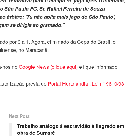
gem retornava para o campo de jogo após o intervalo,
 São Paulo FC, Sr. Rafael Ferreira de Souza
ao árbitro: ‘Tu não apita mais jogo do São Paulo’,
gem se dirigia ao gramado.”
do por 3 a 1. Agora, eliminado da Copa do Brasil, o
uminense, no Maracanã.
ga-nos no
Google News (clique aqui)
e fique informado
 autorização previa do
Portal Hortolandia
.
Lei nº 9610/98
Next Post
Trabalho análogo à escravidão é flagrado em
obra de Sumaré