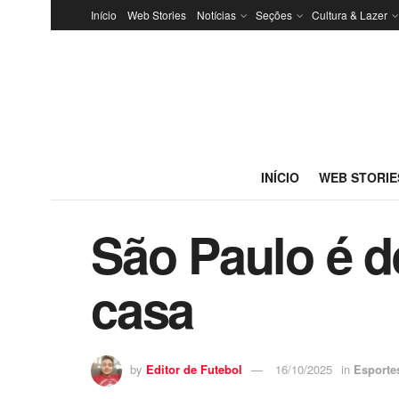
Início
Web Stories
Notícias
Seções
Cultura & Lazer
INÍCIO
WEB STORIE
São Paulo é d
casa
by
Editor de Futebol
16/10/2025
in
Esporte