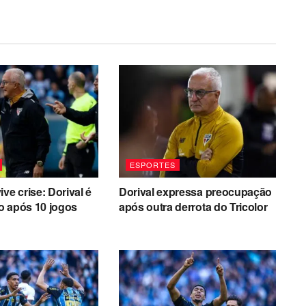
ESPORTES
ve crise: Dorival é
Dorival expressa preocupação
o após 10 jogos
após outra derrota do Tricolor