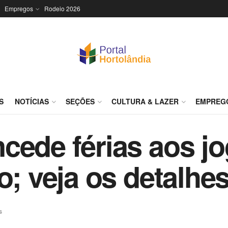
Empregos
Rodeio 2026
S
NOTÍCIAS
SEÇÕES
CULTURA & LAZER
EMPREG
cede férias aos j
o; veja os detalhe
s