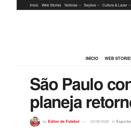
Início
Web Stories
Notícias
Seções
Cultura & Lazer
INÍCIO
WEB STORIE
São Paulo con
planeja retorn
by
Editor de Futebol
02/06/2026
in
Esporte