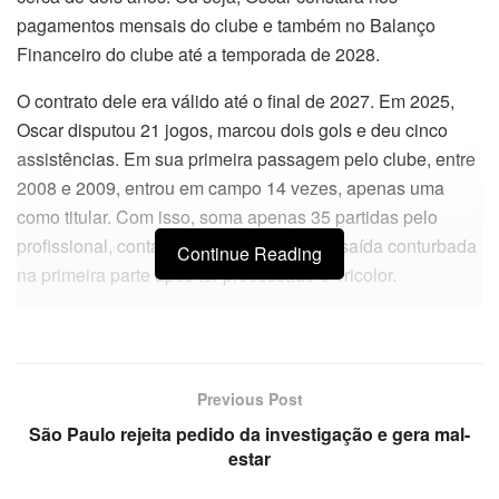
pagamentos mensais do clube e também no Balanço
Financeiro do clube até a temporada de 2028.
O contrato dele era válido até o final de 2027. Em 2025,
Oscar disputou 21 jogos, marcou dois gols e deu cinco
assistências. Em sua primeira passagem pelo clube, entre
2008 e 2009, entrou em campo 14 vezes, apenas uma
como titular. Com isso, soma apenas 35 partidas pelo
profissional, contando também com uma saída conturbada
Continue Reading
na primeira parte após ter processado o Tricolor.
Previous Post
São Paulo rejeita pedido da investigação e gera mal-
estar