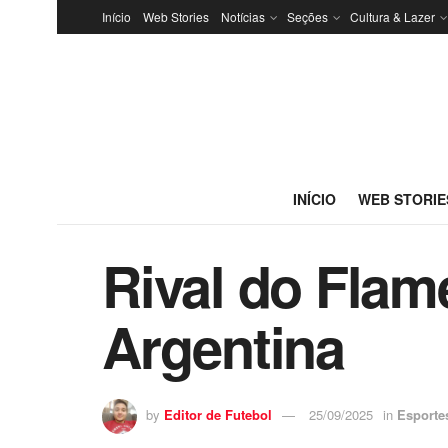
Início
Web Stories
Notícias
Seções
Cultura & Lazer
INÍCIO
WEB STORIE
Rival do Flam
Argentina
by
Editor de Futebol
25/09/2025
in
Esporte