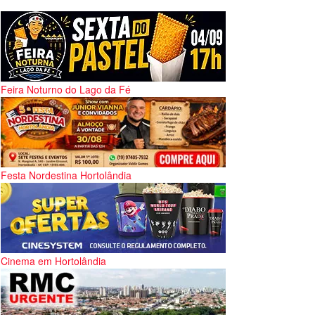
Feira Noturno do Lago da Fé
Festa Nordestina Hortolândia
Cinema em Hortolândia