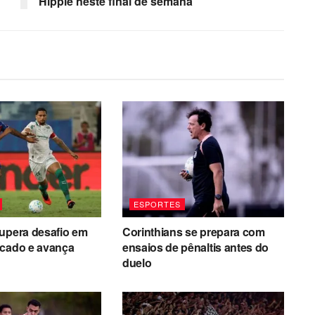
Hippie neste final de semana
ESPORTES
upera desafio em
Corinthians se prepara com
icado e avança
ensaios de pênaltis antes do
duelo