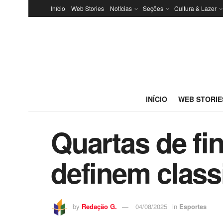
Início
Web Stories
Notícias
Seções
Cultura & Lazer
INÍCIO
WEB STORIE
Quartas de fi
definem class
by
Redação G.
04/08/2025
in
Esportes