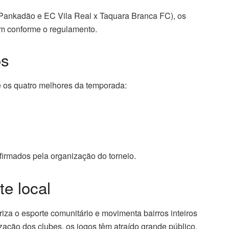
Pankadão e EC Vila Real x Taquara Branca FC), os
am conforme o regulamento.
os
e os quatro melhores da temporada:
firmados pela organização do torneio.
te local
za o esporte comunitário e movimenta bairros inteiros
zação dos clubes, os jogos têm atraído grande público.