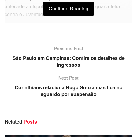
antecede a disputa da Copa do Brasil, na quarta-feira,
Continue Reading
contra o Juventude.
Previous Post
São Paulo em Campinas: Confira os detalhes de
ingressos
Next Post
Corinthians relaciona Hugo Souza mas fica no
aguardo por suspensão
Related
Posts