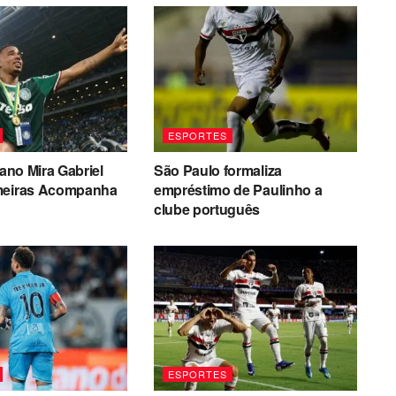
ESPORTES
iano Mira Gabriel
São Paulo formaliza
meiras Acompanha
empréstimo de Paulinho a
clube português
ESPORTES