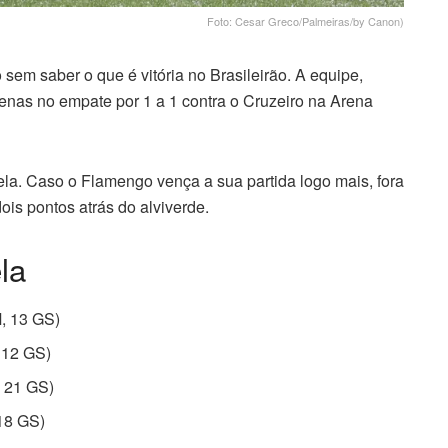
Foto: Cesar Greco/Palmeiras/by Canon)
sem saber o que é vitória no Brasileirão. A equipe,
enas no empate por 1 a 1 contra o Cruzeiro na Arena
la. Caso o Flamengo vença a sua partida logo mais, fora
dois pontos atrás do alviverde.
la
M, 13 GS)
, 12 GS)
, 21 GS)
 18 GS)