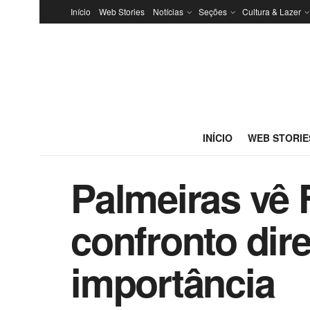
Início
Web Stories
Notícias
Seções
Cultura & Lazer
INÍCIO
WEB STORIE
Palmeiras vê
confronto dir
importância