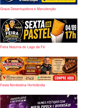
Graus Desentupidora e Manutenção
Feira Noturna do Lago da Fé
Festa Nordestina Hortolândia