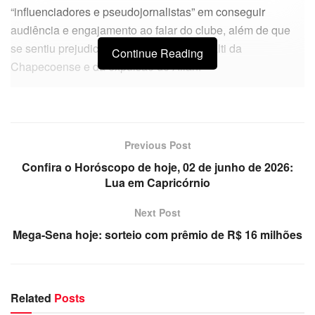
“influenciadores e pseudojornalistas” em conseguir
audiência e engajamento ao falar do clube, além de que
se sentiu prejudicado nos lances do pênalti da
Continue Reading
Chapecoense e da expulsão de Allan.
Previous Post
Confira o Horóscopo de hoje, 02 de junho de 2026:
Lua em Capricórnio
Next Post
Mega-Sena hoje: sorteio com prêmio de R$ 16 milhões
Related
Posts