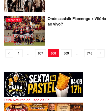
Onde assistir Flamengo x Vitória
ESPORTES
ao vivo?
1
…
607
608
609
…
745
Feira Noturno do Lago da Fé