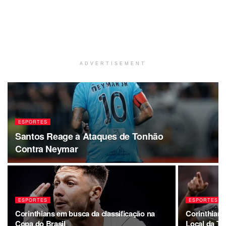
ADVERTISEMENT
ESPORTES
Santos Reage a Ataques de Tonhão
Contra Neymar
ESPORTES
ESPORTES
Corinthians em busca da classificação na
Corinthians
Copa do Brasil
Local da T