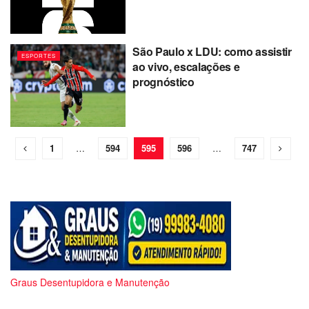
São Paulo x LDU: como assistir
ESPORTES
ao vivo, escalações e
prognóstico
1
…
594
595
596
…
747
Graus Desentupidora e Manutenção