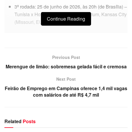
3ª rodada: 25 de junho de 2026, às 20h (de Brasília) –
Tunísia x Holanda – Arrowhead Stadium, Kansas City
Continue Reading
(Missouri, EUA
Previous Post
Merengue de limão: sobremesa gelada fácil e cremosa
Next Post
Feirão de Emprego em Campinas oferece 1,4 mil vagas
com salários de até R$ 4,7 mil
Related
Posts