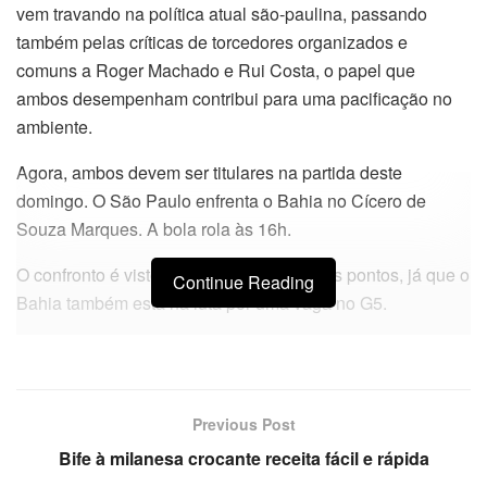
vem travando na política atual são-paulina, passando
também pelas críticas de torcedores organizados e
comuns a Roger Machado e Rui Costa, o papel que
ambos desempenham contribui para uma pacificação no
ambiente.
Agora, ambos devem ser titulares na partida deste
domingo. O São Paulo enfrenta o Bahia no Cícero de
Souza Marques. A bola rola às 16h.
O confronto é visto como um duelo de seis pontos, já que o
Continue Reading
Bahia também está na luta por uma vaga no G5.
Previous Post
Bife à milanesa crocante receita fácil e rápida