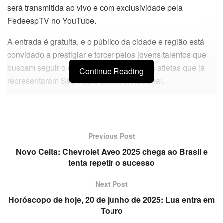
será transmitida ao vivo e com exclusividade pela
FedeespTV no YouTube.
A entrada é gratuita, e o público da cidade e região está
convidado a prestigiar e torcer pelos jovens talentos que
buscam seguir o caminho de sucesso dos atletas que já
Continue Reading
representaram São Paulo em nível nacional.
Previous Post
Novo Celta: Chevrolet Aveo 2025 chega ao Brasil e
tenta repetir o sucesso
Next Post
Horóscopo de hoje, 20 de junho de 2025: Lua entra em
Touro