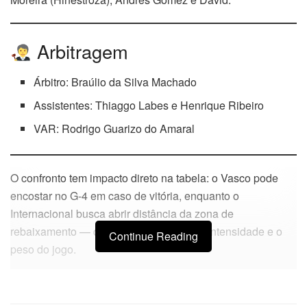
Arbitragem
Árbitro: Braúlio da Silva Machado
Assistentes: Thiaggo Labes e Henrique Ribeiro
VAR: Rodrigo Guarizo do Amaral
O confronto tem impacto direto na tabela: o Vasco pode
encostar no G-4 em caso de vitória, enquanto o
Internacional busca abrir distância da zona de
rebaixamento — cenário que aumenta a intensidade e o
Continue Reading
peso do jogo.