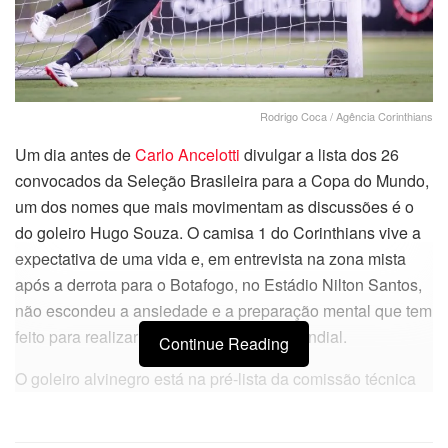
Rodrigo Coca / Agência Corinthians
Um dia antes de
Carlo Ancelotti
divulgar a lista dos 26
convocados da Seleção Brasileira para a Copa do Mundo,
um dos nomes que mais movimentam as discussões é o
do goleiro Hugo Souza. O camisa 1 do Corinthians vive a
expectativa de uma vida e, em entrevista na zona mista
após a derrota para o Botafogo, no Estádio Nilton Santos,
não escondeu a ansiedade e a preparação mental que tem
feito para realizar o sonho de estar no Mundial.
Continue Reading
O goleiro alvinegro está na pré-lista da comissão técnica
da CBF e sonha com a presença no Mundial de Seleções
como um dos três goleiros convocados.