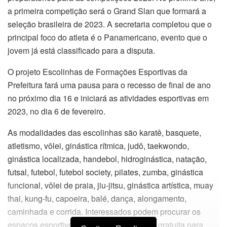
a primeira competição será o Grand Slan que formará a
seleção brasileira de 2023. A secretaria completou que o
principal foco do atleta é o Panamericano, evento que o
jovem já está classificado para a disputa.
O projeto Escolinhas de Formações Esportivas da
Prefeitura fará uma pausa para o recesso de final de ano
no próximo dia 16 e iniciará as atividades esportivas em
2023, no dia 6 de fevereiro.
As modalidades das escolinhas são karatê, basquete,
atletismo, vôlei, ginástica rítmica, judô, taekwondo,
ginástica localizada, handebol, hidroginástica, natação,
futsal, futebol, futebol society, pilates, zumba, ginástica
funcional, vôlei de praia, jiu-jitsu, ginástica artística, muay
thai, kung-fu, capoeira, balé, dança, alongamento,
caminhada e corrida. Interessados podem procurar os
espaços esportivos para fazer a inscrição gratuita para