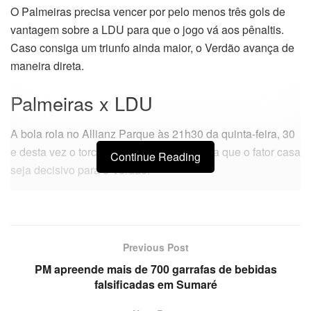
O Palmeiras precisa vencer por pelo menos três gols de
vantagem sobre a LDU para que o jogo vá aos pênaltis.
Caso consiga um triunfo ainda maior, o Verdão avança de
maneira direta.
Palmeiras x LDU
A bola rola no Allianz Parque às 21h30 da quinta-feira, 30
e desta vez o torcedor palmeirense espera que o fator casa
Continue Reading
seja decisivo para o Verdão.
Previous Post
PM apreende mais de 700 garrafas de bebidas
falsificadas em Sumaré