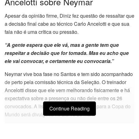
Ancelotti sobre Neymar
Apesar da opinião firme, Diniz fez questão de ressaltar que
a decisão final cabe ao técnico Carlo Ancelotti e que sua
fala não é uma crítica ou pressão.
“A gente espera que ele vá, mas a gente tem que
respeitar a decisão que for tomada. Mas eu acho que
ele vai convocar, e certamente eu convocaria.”
Neymar vive boa fase no Santos e tem sido acompanhado
de perto pela comissão técnica da Seleção. O treinador
Ancelotti disse que ele vem melhorando fisicamente e há
expectativa sobre a presença ou não dele entre os 26
convocados. A lista final dos convocados para a Copa do
Continue Reading
Mundo será divulgada no dia 18 de maio.