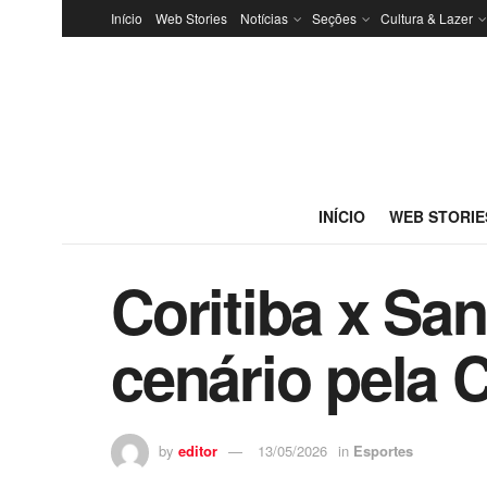
Início
Web Stories
Notícias
Seções
Cultura & Lazer
INÍCIO
WEB STORIE
Coritiba x San
cenário pela 
by
editor
13/05/2026
in
Esportes