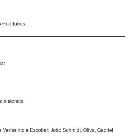
o Rodrigues.
ia:
cia técnica
as Veríssimo e Escobar; João Schmidt, Oliva, Gabriel