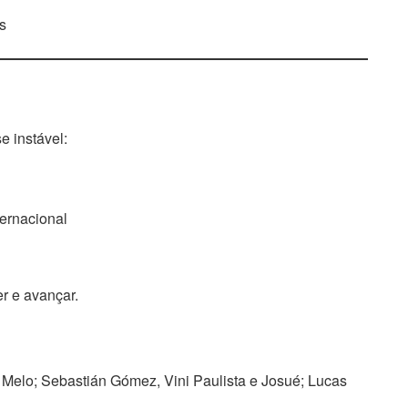
s
 instável:
ternacional
er e avançar.
 Melo; Sebastián Gómez, Vini Paulista e Josué; Lucas