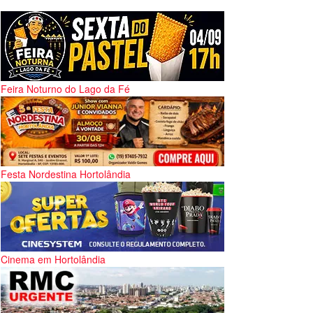
Feira Noturno do Lago da Fé
Festa Nordestina Hortolândia
Cinema em Hortolândia