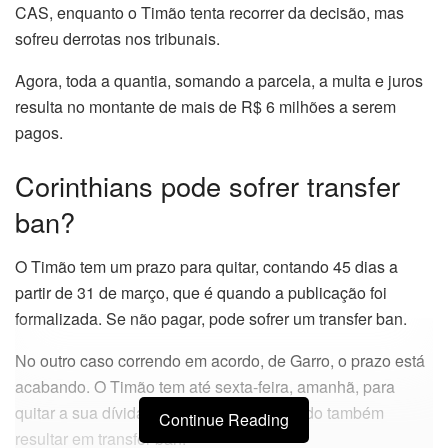
CAS, enquanto o Timão tenta recorrer da decisão, mas
sofreu derrotas nos tribunais.
Agora, toda a quantia, somando a parcela, a multa e juros
resulta no montante de mais de R$ 6 milhões a serem
pagos.
Corinthians pode sofrer transfer
ban?
O Timão tem um prazo para quitar, contando 45 dias a
partir de 31 de março, que é quando a publicação foi
formalizada. Se não pagar, pode sofrer um transfer ban.
No outro caso correndo em acordo, de Garro, o prazo está
acabando. O Timão tem até sexta-feira, amanhã, para
quitar a sua dívida com o Talleres, podendo também
Continue Reading
resultar em transfer ban.