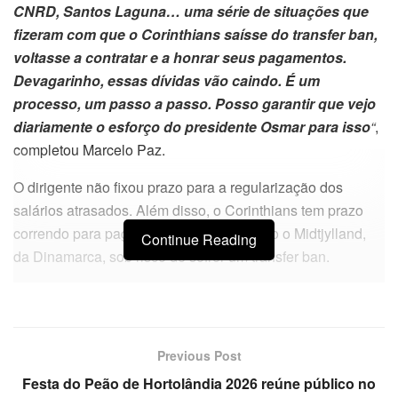
CNRD, Santos Laguna… uma série de situações que
fizeram com que o Corinthians saísse do transfer ban,
voltasse a contratar e a honrar seus pagamentos.
Devagarinho, essas dívidas vão caindo. É um
processo, um passo a passo. Posso garantir que vejo
diariamente o esforço do presidente Osmar para isso
“
,
completou Marcelo Paz.
O dirigente não fixou prazo para a regularização dos
salários atrasados. Além disso, o Corinthians tem prazo
correndo para pagar tanto o Talleres como o Midtjylland,
Continue Reading
da Dinamarca, sob risco de sofrer um transfer ban.
Previous Post
Festa do Peão de Hortolândia 2026 reúne público no