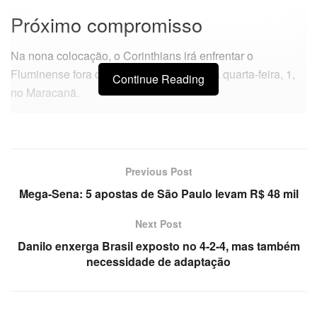
Próximo compromisso
Na nona colocação, o Corinthians irá enfrentar o
Fluminense fora de casa, às 21h30, desta quarta-feira, 1,
Continue Reading
no Maracanã.
Previous Post
Mega-Sena: 5 apostas de São Paulo levam R$ 48 mil
Next Post
Danilo enxerga Brasil exposto no 4-2-4, mas também
necessidade de adaptação