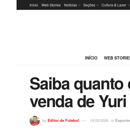
Início
Web Stories
Notícias
Seções
Cultura & Lazer
INÍCIO
WEB STORIE
Saiba quanto 
venda de Yuri
by
Editor de Futebol
15/05/2026
in
Esporte