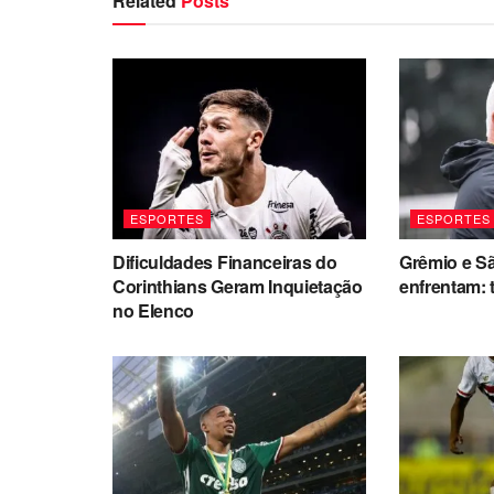
Related
Posts
ESPORTES
ESPORTES
Dificuldades Financeiras do
Grêmio e S
Corinthians Geram Inquietação
enfrentam: 
no Elenco