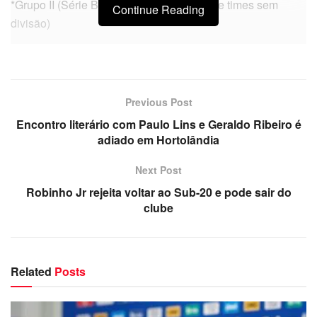
*Grupo II (Série B) e Grupo III (Série C, D e times sem
Continue Reading
divisão)
Previous Post
Encontro literário com Paulo Lins e Geraldo Ribeiro é
adiado em Hortolândia
Next Post
Robinho Jr rejeita voltar ao Sub-20 e pode sair do
clube
Related
Posts