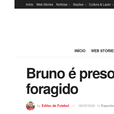
Início
Web Stories
Notícias
Seções
Cultura & Lazer
INÍCIO
WEB STORIE
Bruno é pres
foragido
by
Editor de Futebol
08/05/2026
in
Esporte