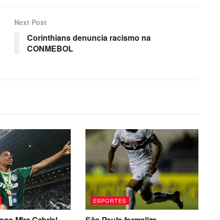
Next Post
Corinthians denuncia racismo na
CONMEBOL
ESPORTES
iano Mira Gabriel
São Paulo formaliza