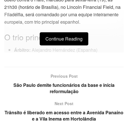
21h30 (horário de Brasília), no Lincoln Financial Field, na
Filadélfia, será comandado por uma equipe inteiramente
europeia, com trio principal espanhol.
O trio principal
Continue Reading
Árbitro:
Alejandro Hernández (Espanha)
Assistente 1:
José Enrique Naranjo (Espanha)
Assistente 2:
Diego Sánchez (Espanha)
Previous Post
Quarteto de apoio
São Paulo demite funcionários da base e inicia
reformulação
Quarto árbitro:
Sandro Schärer (Suíça)
Next Post
Árbitro reserva assistente:
Stephane De Almeida
Trânsito é liberado em acesso entre a Avenida Panaíno
(Suíça)
e a Vila Inema em Hortolândia