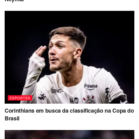
Competição:
Copa do Mundo 2026 – Grupo C (2ª
rodada)
Data e horário:
19 de junho, às 21h30 (Brasília) /
20h30 (local)
Local:
Lincoln Financial Field, Filadélfia (EUA)
Onde assistir
TV aberta:
Globo e SBT
TV fechada:
SporTV e NSports
ESPORTES
YouTube:
CazéTV e Ge TV
Corinthians em busca da classificação na Copa do
Brasil