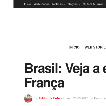
Início
Web Stories
Notícias
Seções
Cultura & Lazer
INÍCIO
WEB STORIE
Brasil: Veja a
França
by
Editor de Futebol
26/03/2026
in
Esporte