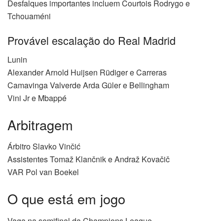
Desfalques importantes incluem Courtois Rodrygo e
Tchouaméni
Provável escalação do Real Madrid
Lunin
Alexander Arnold Huijsen Rüdiger e Carreras
Camavinga Valverde Arda Güler e Bellingham
Vini Jr e Mbappé
Arbitragem
Árbitro Slavko Vinčić
Assistentes Tomaž Klančnik e Andraž Kovačič
VAR Pol van Boekel
O que está em jogo
Vaga na semifinal da Champions League