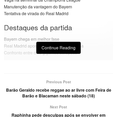
Manutenção da vantagem do Bayern
Tentativa de virada do Real Madrid
Destaques da partida
Bayern chega em melhor fase
Real Madrid aposta na reação fora de casa
Continue Reading
Confronto entre dois gigantes europeus
Previous Post
Barão Geraldo recebe reggae ao ar livre com Feira de
Barão e Blacaman neste sábado (18)
Next Post
Raphinha pede desculpas após se envolver em