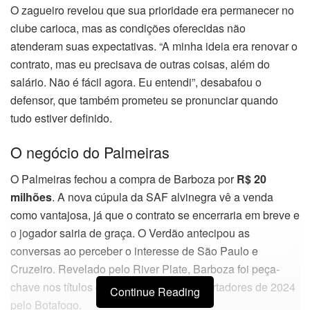
O zagueiro revelou que sua prioridade era permanecer no
clube carioca, mas as condições oferecidas não
atenderam suas expectativas. “A minha ideia era renovar o
contrato, mas eu precisava de outras coisas, além do
salário. Não é fácil agora. Eu entendi”, desabafou o
defensor, que também prometeu se pronunciar quando
tudo estiver definido.
O negócio do Palmeiras
O Palmeiras fechou a compra de Barboza por
R$ 20
milhões
. A nova cúpula da SAF alvinegra vê a venda
como vantajosa, já que o contrato se encerraria em breve e
o jogador sairia de graça. O Verdão antecipou as
conversas ao perceber o interesse de São Paulo e
Cruzeiro. Revelado pelo River Plate, Barboza foi peça-
chave nos títulos do Brasileirão e da Libertadores de 2024
Continue Reading
pelo Botafogo.