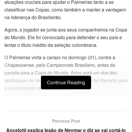
atuações cruciais para ajudar o Palmeiras tanto a se
classificar nas Copas, como também a manter a vantagem
na liderança do Brasileirão.
Agora, o jogador se junta aos seus companheiros na Copa
do Mundo. Ele foi convocado para defender o seu país e
tentar o título inédito da seleção colombiana.
O Palmeiras volta a campo no domingo (31), contra a
Chapecoense, pelo Campeonato Brasileiro, antes da
parada para a Copa do Mundo. Arias será um dos dez
desfalques do Verdão na partida, já que já foi liberado para
Continue Reading
a concentração de sua seleção.
Previous Post
Ancelotti explica lesão de Neymar e diz se vai cortá-lo